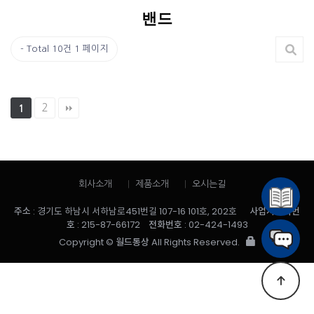
밴드
Total 10건
1 페이지
2
1
회사소개
제품소개
오시는길
주소
: 경기도 하남시 서하남로451번길 107-16 101호, 202호
사업자등록번
호
: 215-87-66172
전화번호
: 02-424-1493
Copyright ©
월드통상
All Rights Reserved.