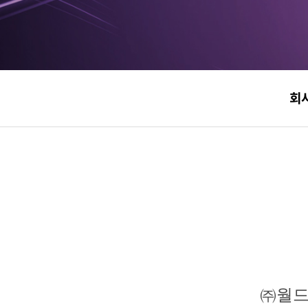
회
㈜월드